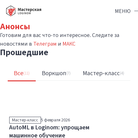
МЕНЮ
Анонсы
Готовим для вас что-то интересное. Следите за
Мероприятия
новостями в
Телеграм
и
МАКС
Журнал
Прошедшие
Курсы
Loginom.Навыки
Все
Воркшоп
Мастер-класс
(11)
(7)
(4)
info@loginom.ru
Мастер-класс
5 февраля 2026
AutoML в Loginom: упрощаем
машинное обучение