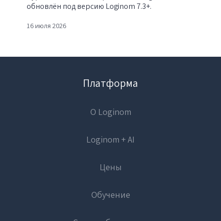
обновлён под версию Loginom 7.3+.
16 июля 2026
Платформа
О Loginom
Loginom + AI
Цены
Обучение