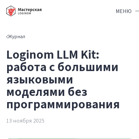
МЕНЮ
Мероприятия
Журнал
Журнал
Loginom LLM Kit:
Курсы
работа с большими
Loginom.Навыки
языковыми
info@loginom.ru
моделями без
программирования
13 ноября 2025